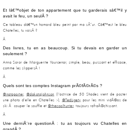
Et lâ€™objet de ton appartement que tu garderais sâ€™il y
avait le feu, un seulÂ ?
Ce tableau dâ€™un homard bleu peint par ma sÅ“ur. Câ€™est le bleu
Chatelles, tu voisÂ ?
Â
Des livres, tu en as beaucoup. Si tu devais en garder un
seulement ?
Anna Soror de Marguerite Yourcenar, simple, beau, puissant et efficace,
comme les slippersÂ !
Â
Quels sont tes comptes Instagram prÃ©fÃ©rÃ©s ?
@nataporter
,
@dakotaJohnson
(l'actrice de 50 Shades vient de poster
une photo d'elle en Chatelles :-),
@TedLigety
pour les mini vidÃ©os de
ski Ã couper le souffle et
@thecoolhunter
, toujours rafraÃ®chissant.
Â
Une derniÃ¨re questionÂ : tu as toujours vu Chatelles en
grandÂ ?