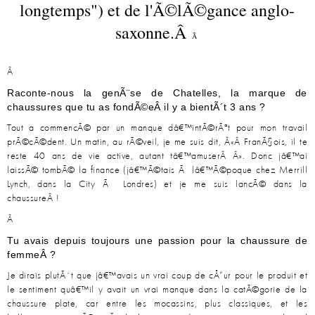
longtemps") et de l'Ã©lÃ©gance anglo-
saxonne.Â
Â
Â
Raconte-nous la genÃ¨se de Chatelles, la marque de
chaussures que tu as fondÃ©eÂ il y a bientÃ´t 3 ans ?
Tout a commencÃ© par un manque dâ€™intÃ©rÃªt pour mon travail
prÃ©cÃ©dent. Un matin, au rÃ©veil, je me suis dit, Â«Â FranÃ§ois, il te
reste 40 ans de vie active, autant tâ€™amuserÂ Â». Donc jâ€™ai
laissÃ© tombÃ© la finance (jâ€™Ã©tais Ã lâ€™Ã©poque chez Merrill
Lynch, dans la City Ã Londres) et je me suis lancÃ© dans la
chaussureÂ !
Â
Tu avais depuis toujours une passion pour la chaussure de
femmeÂ ?
Je dirais plutÃ´t que jâ€™avais un vrai coup de cÅ“ur pour le produit et
le sentiment quâ€™il y avait un vrai manque dans la catÃ©gorie de la
chaussure plate, car entre les mocassins, plus classiques, et les