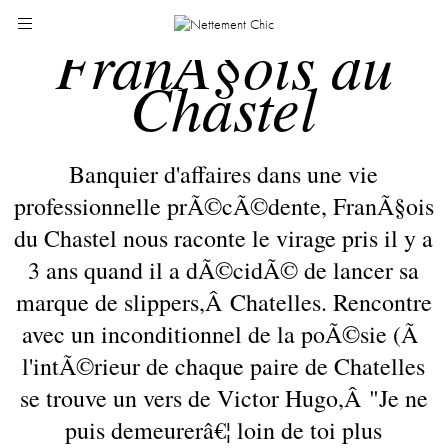
FranÃ§ois du
Chastel
Banquier d'affaires dans une vie
professionnelle prÃ©cÃ©dente, FranÃ§ois
du Chastel nous raconte le virage pris il y a
3 ans quand il a dÃ©cidÃ© de lancer sa
marque de slippers,Â
Chatelles
. Rencontre
avec un inconditionnel de la poÃ©sie (Ã
l'intÃ©rieur de chaque paire de Chatelles
se trouve un vers de Victor Hugo,Â "Je ne
puis demeurerâ€¦ loin de toi plus