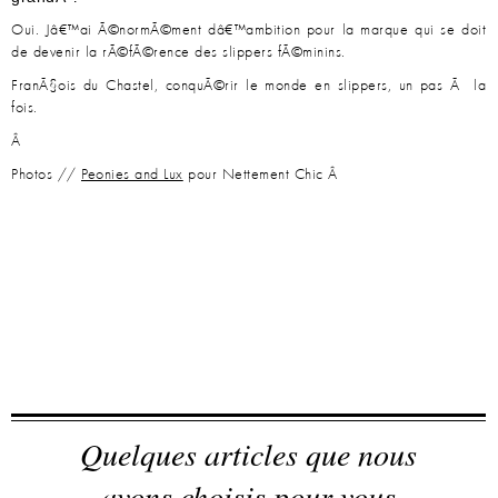
Oui. Jâ€™ai Ã©normÃ©ment dâ€™ambition pour la marque qui se doit
de devenir la rÃ©fÃ©rence des slippers fÃ©minins.
FranÃ§ois du Chastel, conquÃ©rir le monde en slippers, un pas Ã la
fois.
Â
Photos //
Peonies and Lux
pour Nettement Chic Â
Quelques articles que nous
avons choisis pour vous