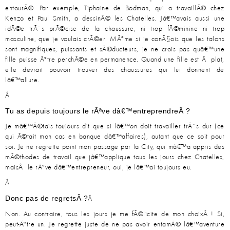
entourÃ©. Par exemple, Tiphaine de Bodman, qui a travaillÃ© chez
Kenzo et Paul Smith, a dessinÃ© les Chatelles. Jâ€™avais aussi une
idÃ©e trÃ¨s prÃ©cise de la chaussure, ni trop fÃ©minine ni trop
masculine, que je voulais crÃ©er. MÃªme si je conÃ§ois que les talons
sont magnifiques, puissants et sÃ©ducteurs, je ne crois pas quâ€™une
fille puisse Ãªtre perchÃ©e en permanence. Quand une fille est Ã plat,
elle devrait pouvoir trouver des chaussures qui lui donnent de
lâ€™allure.
Â
Tu as depuis toujours le rÃªve dâ€™entreprendreÂ ?
Je mâ€™Ã©tais toujours dit que si lâ€™on doit travailler trÃ¨s dur (ce
qui Ã©tait mon cas en banque dâ€™affaires), autant que ce soit pour
soi. Je ne regrette point mon passage par la City, qui mâ€™a appris des
mÃ©thodes de travail que jâ€™applique tous les jours chez Chatelles,
maisÂ le rÃªve dâ€™entrepreneur, oui, je lâ€™ai toujours eu.
Â
Donc pas de regretsÂ ?
Â
Non. Au contraire, tous les jours je me fÃ©licite de mon choixÂ ! Si,
peut-Ãªtre un. Je regrette juste de ne pas avoir entamÃ© lâ€™aventure