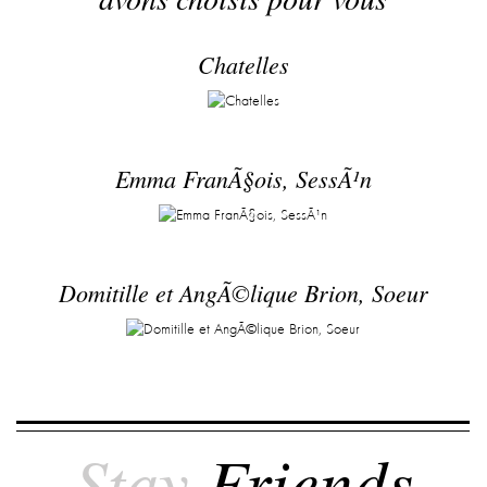
Chatelles
Emma FranÃ§ois, SessÃ¹n
Domitille et AngÃ©lique Brion, Soeur
Stay
Friends