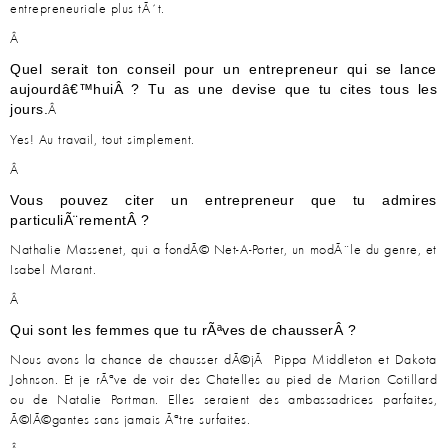
entrepreneuriale plus tÃ´t.
Â
Quel serait ton conseil pour un entrepreneur qui se lance
aujourdâ€™huiÂ ? Tu as une devise que tu cites tous les
jours.
Â
Yes! Au travail, tout simplement.
Â
Vous pouvez citer un entrepreneur que tu admires
particuliÃ¨rementÂ ?
Nathalie Massenet, qui a fondÃ© Net-A-Porter, un modÃ¨le du genre, et
Isabel Marant.
Â
Qui sont les femmes que tu rÃªves de chausserÂ ?
Nous avons la chance de chausser dÃ©jÃ Pippa Middleton et Dakota
Johnson. Et je rÃªve de voir des Chatelles au pied de Marion Cotillard
ou de Natalie Portman. Elles seraient des ambassadrices parfaites,
Ã©lÃ©gantes sans jamais Ãªtre surfaites.