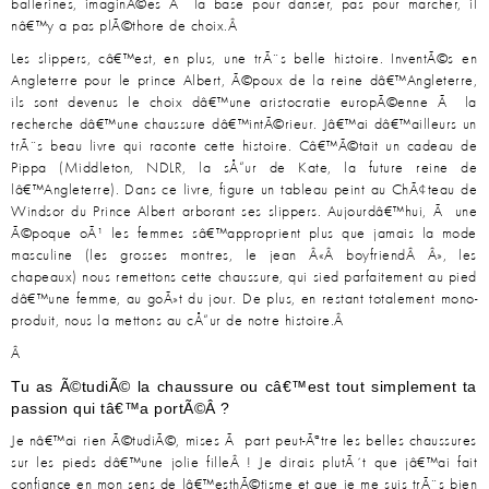
ballerines, imaginÃ©es Ã la base pour danser, pas pour marcher, il
nâ€™y a pas plÃ©thore de choix.Â
Les slippers, câ€™est, en plus, une trÃ¨s belle histoire. InventÃ©s en
Angleterre pour le prince Albert, Ã©poux de la reine dâ€™Angleterre,
ils sont devenus le choix dâ€™une aristocratie europÃ©enne Ã la
recherche dâ€™une chaussure dâ€™intÃ©rieur. Jâ€™ai dâ€™ailleurs un
trÃ¨s beau livre qui raconte cette histoire. Câ€™Ã©tait un cadeau de
Pippa (Middleton, NDLR, la sÅ“ur de Kate, la future reine de
lâ€™Angleterre). Dans ce livre, figure un tableau peint au ChÃ¢teau de
Windsor du Prince Albert arborant ses slippers. Aujourdâ€™hui, Ã une
Ã©poque oÃ¹ les femmes sâ€™approprient plus que jamais la mode
masculine (les grosses montres, le jean Â«Â boyfriendÂ Â», les
chapeaux) nous remettons cette chaussure, qui sied parfaitement au pied
dâ€™une femme, au goÃ»t du jour. De plus, en restant totalement mono-
produit, nous la mettons au cÅ“ur de notre histoire.Â
Â
Tu as Ã©tudiÃ© la chaussure ou câ€™est tout simplement ta
passion qui tâ€™a portÃ©Â ?
Je nâ€™ai rien Ã©tudiÃ©, mises Ã part peut-Ãªtre les belles chaussures
sur les pieds dâ€™une jolie filleÂ ! Je dirais plutÃ´t que jâ€™ai fait
confiance en mon sens de lâ€™esthÃ©tisme et que je me suis trÃ¨s bien