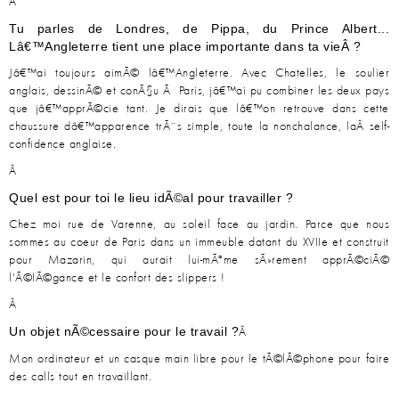
Â
Tu parles de Londres, de Pippa, du Prince Albert...
Lâ€™Angleterre tient une place importante dans ta vieÂ ?
Jâ€™ai toujours aimÃ© lâ€™Angleterre. Avec Chatelles, le soulier
anglais, dessinÃ© et conÃ§u Ã Paris, jâ€™ai pu combiner les deux pays
que jâ€™apprÃ©cie tant. Je dirais que lâ€™on retrouve dans cette
chaussure dâ€™apparence trÃ¨s simple, toute la nonchalance, laÂ self-
confidence anglaise.
Â
Quel est pour toi le lieu idÃ©al pour travailler ?
Chez moi rue de Varenne, au soleil face au jardin. Parce que nous
sommes au coeur de Paris dans un immeuble datant du XVIIe et construit
pour Mazarin, qui aurait lui-mÃªme sÃ»rement apprÃ©ciÃ©
l'Ã©lÃ©gance et le confort des slippers !
Â
Un objet nÃ©cessaire pour le travail ?
Â
Mon ordinateur et un casque main libre pour le tÃ©lÃ©phone pour faire
des calls tout en travaillant.