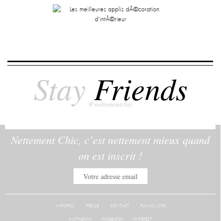
Stay
Friends
@nettementchic
Nettement Chic, c’est nettement mieux quand
on est inscrit !
A PROPOS
PRESSE
CONTACT
PLAN DU SITE
INSTAGRAM
FACEBOOK
PINTEREST