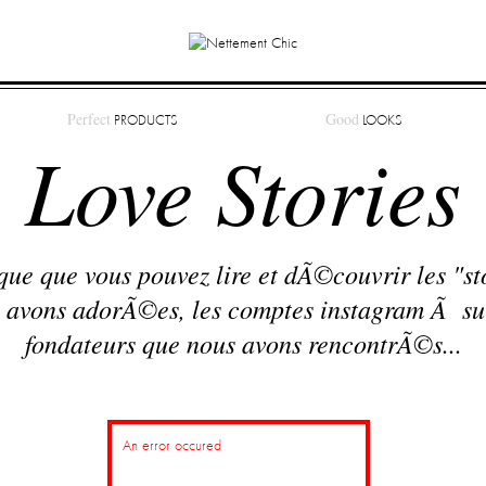
Perfect
Good
PRODUCTS
LOOKS
Love Stories
ique que vous pouvez lire et dÃ©couvrir les "st
 avons adorÃ©es, les comptes instagram Ã suiv
fondateurs que nous avons rencontrÃ©s...
Good news
An error occured