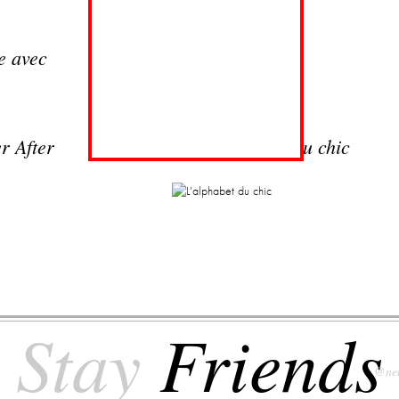
e avec
Les films
r After
L'alphabet du chic
Stay
Friends
@net