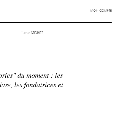
MON COMPTE
Love
STORIES
ories" du moment : les
re, les fondatrices et