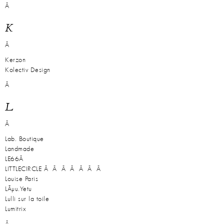
Â
K
Â
Kerzon
Kolectiv Design
Â
L
Â
Lab. Boutique
Landmade
LE66
Â
LITTLECIRCLE
Â Â Â Â Â Â Â
Louise Paris
LÃµu.Yetu
Lulli sur la toile
Lumitrix