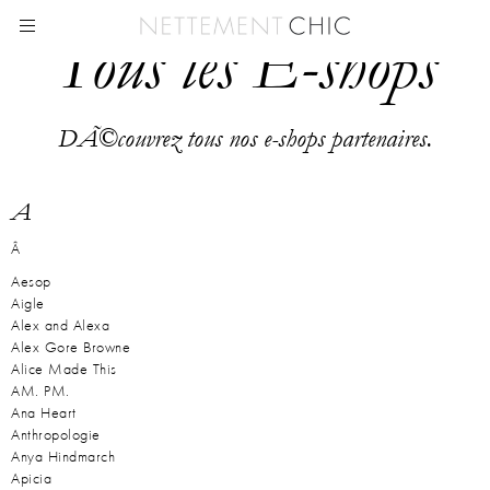
Tous les E-shops
DÃ©couvrez tous nos e-shops partenaires.
A
Â
Aesop
Aigle
Alex and Alexa
Alex Gore Browne
Alice Made This
AM. PM.
Ana Heart
Anthropologie
Anya Hindmarch
Apicia