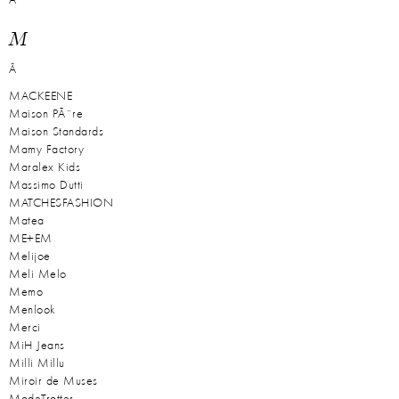
Â
M
Â
MACKEENE
Maison PÃ¨re
Maison Standards
Mamy Factory
Maralex Kids
Massimo Dutti
MATCHESFASHION
Matea
ME+EM
Melijoe
Meli Melo
Memo
Menlook
Merci
MiH Jeans
Milli Millu
Miroir de Muses