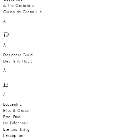
& The Garbstore
Cuisse de Grenouille
Â
D
Â
Designers Guild
Des Petits Hauts
Â
E
Â
Ecocentric
Elias & Grace
Emoi Emoi
Les Enfantines
Esensual Living
L'Exception