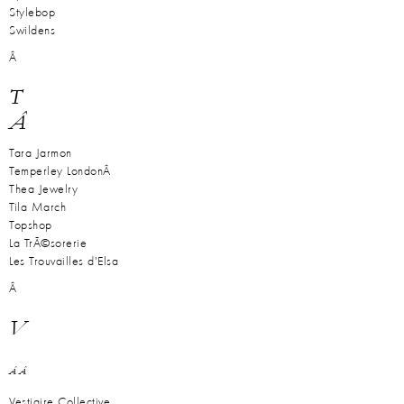
Stylebop
Swildens
Â
T
Â
Tara Jarmon
Temperley London
Â
Thea Jewelry
Tila March
Topshop
La TrÃ©sorerie
Les Trouvailles d'Elsa
Â
V
Â Â
Vestiaire Collective