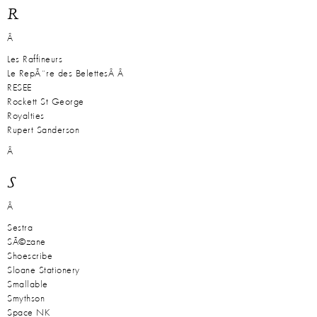
R
Â
Les Raffineurs
Le RepÃ¨re des Belettes
Â Â
RESEE
Rockett St George
Royalties
Rupert Sanderson
Â
S
Â
Sestra
SÃ©zane
Shoescribe
Sloane Stationery
Smallable
Smythson
Space NK