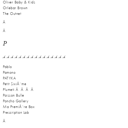
Oliver Baby & Kids
Orlebar Brown
The Outnet
Â
Â
P
Â Â Â Â Â Â Â Â Â Â Â Â Â Â Â Â
Pablo
Pamono
PATYKA
Petit SixiÃ¨me
Plumeti
Â Â Â Â
Poisson Bulle
Poncho Gallery
Ma PremiÃ¨re Box
Prescription Lab
Â