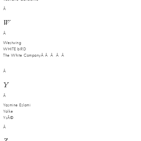
Â
W
Â
Westwing
WHITE bIRD
The White CompanyÂ
Â Â Â Â
Â
Y
Â
Yasmine Eslami
Yolke
YsÃ©
Â
Z