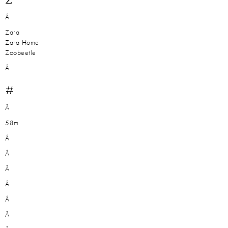
Â
Zara
Zara Home
Zoobeetle
Â
#
Â
58m
Â
Â
Â
Â
Â
Â