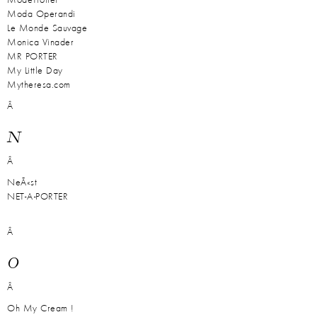
ModeTrotter
Moda Operandi
Le Monde Sauvage
Monica Vinader
MR PORTER
My Little Day
Mytheresa.com
Â
N
Â
NeÃ«st
NET-A-PORTER
Â
O
Â
Oh My Cream !