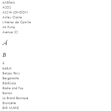
art&facts
ASOS
ASSYA LONDON
Astley Clarke
L'Atelier de Camille
Att Pynta
Avenue 32
Â
B
Â
ba&sh
Balzac Paris
Bergamotte
Bib&Sola
Bodie and Fou
Bonton
La Brand Boutique
Bronzette
BYÂ MARIE