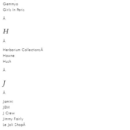
Gemmyo
Girls In Paris
Â
H
Â
Herbarium CollectionsÂ
Howne
Hush
Â
J
Â
Jamini
JEM
J Crew
Jimmy Fairly
Le Joli ShopÂ