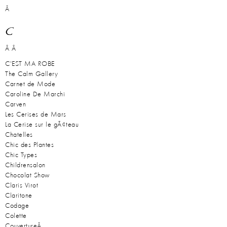
Â
C
Â Â
C'EST MA ROBE
The Calm Gallery
Carnet de Mode
Caroline De Marchi
Carven
Les Cerises de Mars
La Cerise sur le gÃ¢teau
Chatelles
Chic des Plantes
Chic Types
Childrensalon
Chocolat Show
Claris Virot
Claritone
Codage
Colette
CouvertureÂ