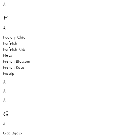
Â
F
Â
Factory Chic
Farfetch
Farfetch Kids
Fleux
French Blossom
French Rosa
Fusalp
Â
Â
Â
G
Â
Gas Bijoux