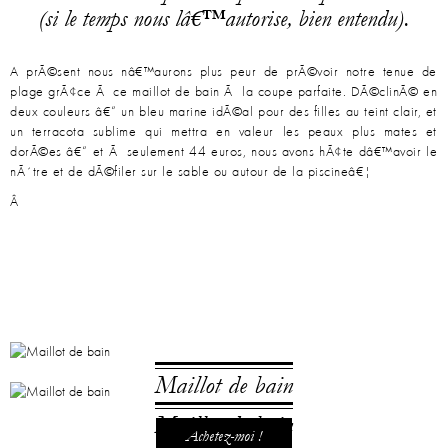
(si le temps nous lâ€™autorise, bien entendu).
A prÃ©sent nous nâ€™aurons plus peur de prÃ©voir notre tenue de
plage grÃ¢ce Ã ce maillot de bain Ã la coupe parfaite. DÃ©clinÃ© en
deux couleurs â€“ un bleu marine idÃ©al pour des filles au teint clair, et
un terracota sublime qui mettra en valeur les peaux plus mates et
dorÃ©es â€“ et Ã seulement 44 euros, nous avons hÃ¢te dâ€™avoir le
nÃ´tre et de dÃ©filer sur le sable ou autour de la piscineâ€¦
Â
Maillot de bain
Maillot de bain
Achetez-moi !