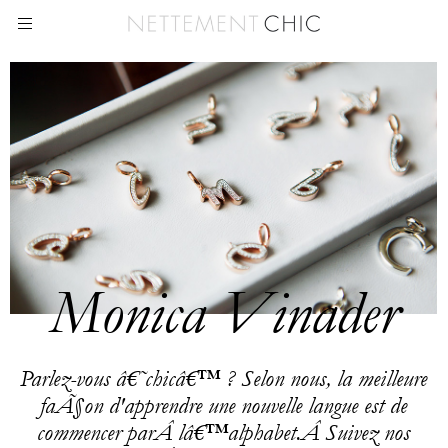
Monica Vinader
Parlez-vous â€˜chicâ€™ ? Selon nous, la meilleure
faÃ§on d'apprendre une nouvelle langue est de
commencer parÂ lâ€™alphabet.Â Suivez nos