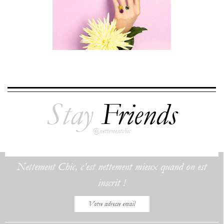
Stay
Friends
@nettementchic
Nettement Chic, c’est nettement mieux quand on est
inscrit !