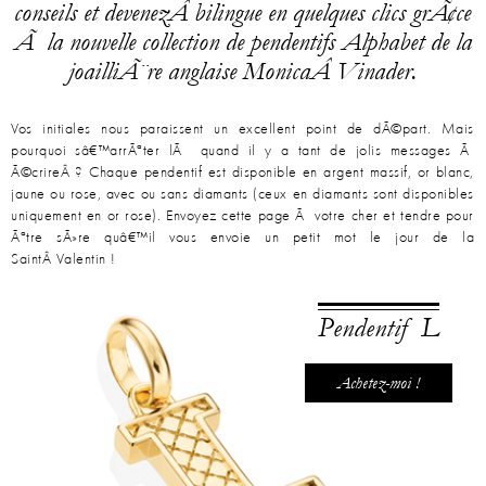
conseils et devenezÂ bilingue en quelques clics grÃ¢ce
Ã la nouvelle collection de pendentifs Alphabet de la
joailliÃ¨re anglaise MonicaÂ Vinader.
Vos initiales nous paraissent un excellent point de dÃ©part. Mais
pourquoi sâ€™arrÃªter lÃ quand il y a tant de jolis messages Ã
Ã©crireÂ ? Chaque pendentif est disponible en argent massif, or blanc,
jaune ou rose, avec ou sans diamants (ceux en diamants sont disponibles
uniquement en or rose). Envoyez cette page Ã votre cher et tendre pour
Ãªtre sÃ»re quâ€™il vous envoie un petit mot le jour de la
SaintÂ Valentin !
Pendentif L
Achetez-moi !