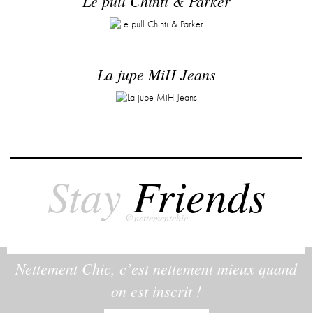
Le pull Chinti & Parker
La jupe MiH Jeans
Stay
Friends
@nettementchic
Nettement Chic, c’est nettement mieux quand
on est inscrit !