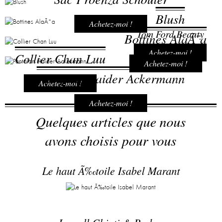
Blush
Achetez-moi !
Tom Ford Beauty
Bottines AlaÃ¯a
Achetez-moi !
Collier Chan Luu
Achetez-moi !
Pantalon Haider Ackermann
Achetez-moi !
Achetez-moi !
Quelques articles que nous
avons choisis pour vous
Le haut Ã‰toile Isabel Marant