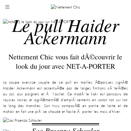
Le pull Haider
Ackermann
Nettement Chic vous fait dÃ©couvrir le
look du jour avec NET-A-PORTER
La coupe oversize souple de ce pull en mailles Ã©paisses signÃ©
Haider Ackermann est accentuÃ©e par de larges finitions cÃ´telÃ©es
au col, aux poignets et Ã l'ourlet. Ce modÃ¨le kaki est parcouru de
rayures noires et agrÃ©mentÃ© d'empiÃ¨cements en coton ton sur ton
le long des manches. Son tissu composÃ© en partie de laine et de
mohair en fait une piÃ¨ce chaude et facile Ã porter les mois d'hiver.
Sac Proenza Schouler