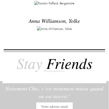
Anna Williamson, Yolke
Stay
Friends
@nettementchic
Nettement Chic, c’est nettement mieux quand
on est inscrit !