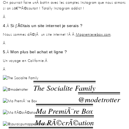
On pourrait faire unÂ bottin avec les comptes Instagram que nous aimons
si on sâ€™Ã©coutait ! Totally Instagram addict !
Â
4.
Si j'Ã©tais un site internet je serais ?
Â
Nous sommes dÃ©jÃ un site internet !Â Â
Mapremierebox.com
.
Â
5.
Mon plus bel achat et ligne ?
Â
Un voyage en Californie.Â
Â
The Socialite Family
@modetrotter
Ma PremiÃ¨re Box
Ma RÃ©crÃ©ation