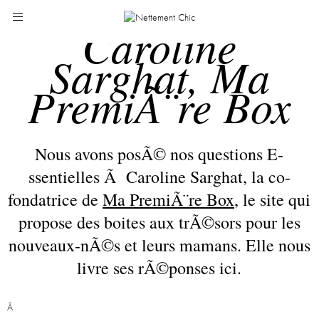
Caroline
Sarghat, Ma
PremiÃ¨re Box
Nous avons posÃ© nos questions E-
ssentielles Ã Caroline Sarghat, la co-
fondatrice de
Ma PremiÃ¨re Box
, le site qui
propose des boites aux trÃ©sors pour les
nouveaux-nÃ©s et leurs mamans. Elle nous
livre ses rÃ©ponses ici.
Â