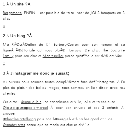
1.
Un site ?Â
Â
Bergamotte
, ENFIN il est possible de faire livrer de JOLIS bouquets en 3
clics !
Â
2.
Un blog ?Â
Â
Ma RÃ©crÃ©ation
de Lili Barbery-Coulon pour son humour et sa
ligneÂ Ã©ditoriale qui nous plaÃ®t toujours. De plus,
The Socialite
Family
pour son chic et
Manrepeller
parce quâ€™elle est dÃ©jantÃ©e.
Â
3.
J'instagramme donc je suisâ€¦
Â
Au bureau nous sommes toutes complÃ©ment fans dâ€™Instagram. Â En
plus du plaisir des belles images, nous sommes en lien direct avec nos
clientes.
On aime :
@mariloubiz
une canadienne drÃ´le, jolie et talentueuse.
@jauraispumappelermarcel
Â pour son univers et ces 3 enfants Ã
croquer.
@theotherartofliving
pour son Ã©nergieÂ etÂ sa feelgood attitude.
@modetrotter
parce que sa mode est chic et drÃ´le.