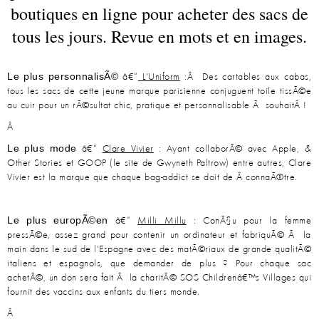
boutiques en ligne pour acheter des sacs de
tous les jours. Revue en mots et en images.
Le plus personnalisÃ©
â€“
L'Uniform
:Â Des cartables aux cabas,
tous les sacs de cette jeune marque parisienne conjuguent toile tissÃ©e
au cuir pour un rÃ©sultat chic, pratique et personnalisable Ã souhaitÂ !
Â
Le plus mode
â€“
Clare Vivier
: Ayant collaborÃ© avec Apple, &
Other Stories et GOOP (le site de Gwyneth Paltrow) entre autres, Clare
Vivier est la marque que chaque bag-addict se doit de Â connaÃ®tre.
Le plus europÃ©en
â€“
Milli Millu
: ConÃ§u pour la femme
pressÃ©e, assez grand pour contenir un ordinateur et fabriquÃ© Ã la
main dans le sud de l'Espagne avec des matÃ©riaux de grande qualitÃ©
italiens et espagnols, que demander de plus ? Pour chaque sac
achetÃ©, un don sera fait Ã la charitÃ© SOS Childrenâ€™s Villages qui
fournit des vaccins aux enfants du tiers monde.
Â