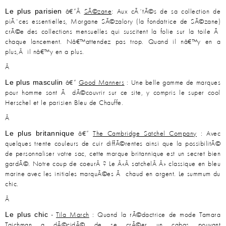
Le plus parisien
â€“Â
SÃ©zane
: Aux cÃ´tÃ©s de sa collection de
piÃ¨ces essentielles, Morgane SÃ©zalory (la fondatrice de SÃ©zane)
crÃ©e des collections mensuelles qui suscitent la folie sur la toile Ã
chaque lancement. Nâ€™attendez pas trop. Quand il nâ€™y en a
plus,Â il nâ€™y en a plus.
Â
Le plus masculin
â€“
Good Manners
: Une belle gamme de marques
pour homme sont Ã dÃ©couvrir sur ce site, y compris le super cool
Herschel et le parisien Bleu de Chauffe.
Â
Le plus britannique
â€“
The Cambridge Satchel Company
: Avec
quelques trente couleurs de cuir diffÃ©rentes ainsi que la possibilitÃ©
de personnaliser votre sac, cette marque britannique est un secret bien
gardÃ©. Notre coup de coeurÂ ? Le Â«Â satchelÂ Â» classique en bleu
marine avec les initiales marquÃ©es Ã chaud en argent. Le summum du
chic.
Â
Le plus chic
-
Tila March
: Quand la rÃ©dactrice de mode Tamara
Taichman a dÃ©cidÃ© de se crÃ©er un cabas pouvant