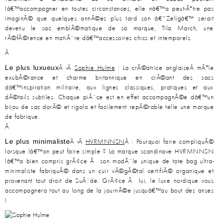
lâ€™accompagner en toutes circonstances, elle nâ€™a peut-Ãªtre pas
imaginÃ© que quelques annÃ©es plus tard son â€˜Zeligâ€™ serait
devenu le sac emblÃ©matique de sa marque, Tila March, une
rÃ©fÃ©rence en matiÃ¨re dâ€™accessoires chics et intemporels.
Â
Le plus luxueux
Â -Â
Sophie Hulme
: La crÃ©atrice anglaiseÂ mÃªle
exubÃ©rance et charme britannique en crÃ©ant des sacs
dâ€™inspiration militaire, aux lignes classiques, pratiques et aux
dÃ©tails subtiles. Chaque piÃ¨ce est en effet accompagnÃ©e dâ€™un
bijou de sac dorÃ© et rigolo et facilement repÃ©rable telle une marque
de fabrique.
Â
Le plus minimaliste
Â -Â
HVRMNNSN
Â : Pourquoi faire compliquÃ©
lorsque lâ€™on peut faire simple ? La marque scandinave HVRMNNSN
lâ€™a bien compris grÃ¢ce Ã son modÃ¨le unique de tote bag ultra-
minimaliste fabriquÃ© dans un cuir vÃ©gÃ©tal certifiÃ© organique et
provenant tout droit de SuÃ¨de. GrÃ¢ce Ã lui, le luxe nordique vous
accompagnera tout au long de la journÃ©e jusquâ€™au bout des anses
!