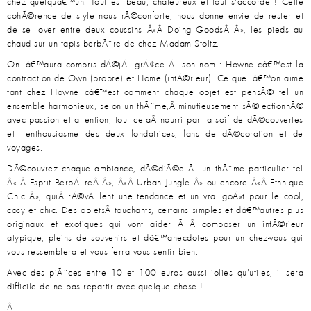
chez quelquâ€™un. Tout est beau, chaleureux et tout s'accorde ! Cette
cohÃ©rence de style nous rÃ©conforte, nous donne envie de rester et
de se lover entre deux coussins Â«Â Doing GoodsÂ Â», les pieds au
chaud sur un tapis berbÃ¨re de chez Madam Stoltz.
On lâ€™aura compris dÃ©jÃ grÃ¢ce Ã son nom : Howne câ€™est la
contraction de Own (propre) et Home (intÃ©rieur). Ce que lâ€™on aime
tant chez Howne câ€™est comment chaque objet est pensÃ© tel un
ensemble harmonieux, selon un thÃ¨me,Â minutieusement sÃ©lectionnÃ©
avec passion et attention, tout celaÂ nourri par la soif de dÃ©couvertes
et l'enthousiasme des deux fondatrices, fans de dÃ©coration et de
voyages.
DÃ©couvrez chaque ambiance, dÃ©diÃ©e Ã un thÃ¨me particulier tel
Â« Â Esprit BerbÃ¨reÂ Â», Â«Â Urban Jungle Â» ou encore Â«Â Ethnique
Chic Â», quiÂ rÃ©vÃ¨lent une tendance et un vrai goÃ»t pour le cool,
cosy et chic. Des objetsÂ touchants, certains simples et dâ€™autres plus
originaux et exotiques qui vont aider Ã Â composer un intÃ©rieur
atypique, pleins de souvenirs et dâ€™anecdotes pour un chez-vous qui
vous ressemblera et vous ferra vous sentir bien.
Avec des piÃ¨ces entre 10 et 100 euros aussi jolies qu'utiles, il sera
difficile de ne pas repartir avec quelque chose !
Â