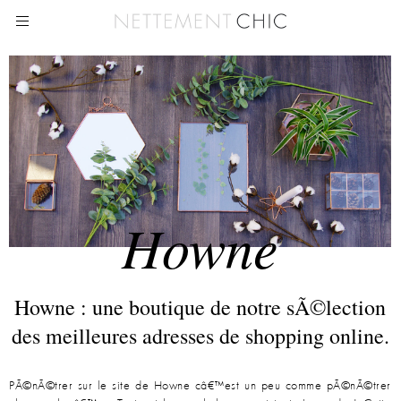
Howne
Howne : une boutique de notre sÃ©lection
des meilleures adresses de shopping online.
PÃ©nÃ©trer sur le site de Howne câ€™est un peu comme pÃ©nÃ©trer