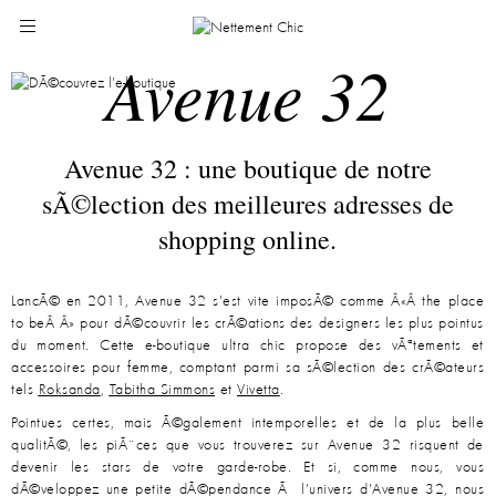
Avenue 32
Avenue 32 : une boutique de notre
sÃ©lection des meilleures adresses de
shopping online.
LancÃ© en 2011, Avenue 32 s'est vite imposÃ© comme Â«Â the place
to beÂ Â» pour dÃ©couvrir les crÃ©ations des designers les plus pointus
du moment. Cette e-boutique ultra chic propose des vÃªtements et
accessoires pour femme, comptant parmi sa sÃ©lection des crÃ©ateurs
tels
Roksanda
,
Tabitha Simmons
et
Vivetta
.
Pointues certes, mais Ã©galement intemporelles et de la plus belle
qualitÃ©, les piÃ¨ces que vous trouverez sur Avenue 32 risquent de
devenir les stars de votre garde-robe. Et si, comme nous, vous
dÃ©veloppez une petite dÃ©pendance Ã l'univers d'Avenue 32, nous