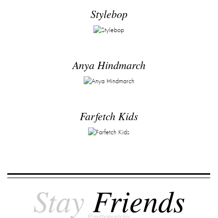
Stylebop
Anya Hindmarch
Farfetch Kids
Stay
Friends
@nettementchic