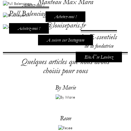
Manteau Max Mara
Achetez-moi !
Pull Balenciaga
Achetez-moi !
@louiseparis.fr
Achetez-moi !
les E-ssentiels
A suivre sur Instagram
de la fondatrice
EloÃ¯se Laubez
Quelques articles que nous avons
choisis pour vous
By Marie
Resee