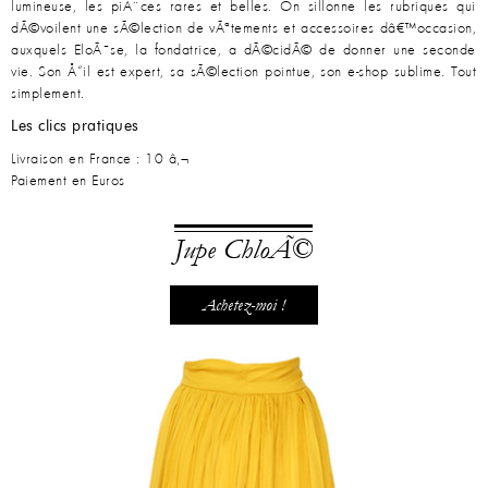
lumineuse, les piÃ¨ces rares et belles. On sillonne les rubriques qui
dÃ©voilent une sÃ©lection de vÃªtements et accessoires dâ€™occasion,
auxquels EloÃ¯se, la fondatrice, a dÃ©cidÃ© de donner une seconde
vie. Son Å“il est expert, sa sÃ©lection pointue, son e-shop sublime. Tout
simplement.
Les clics pratiques
Livraison en France : 10 â‚¬
Paiement en Euros
Jupe ChloÃ©
Achetez-moi !