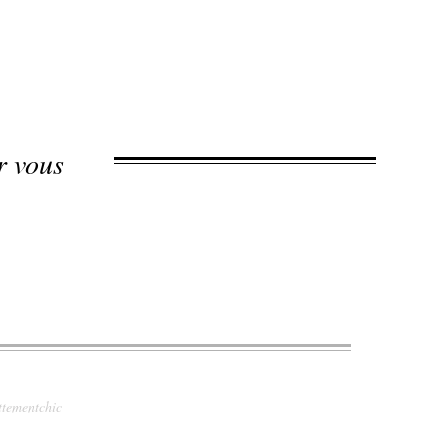
r vous
tementchic