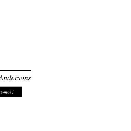
 Andersons
z-moi !