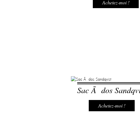
Achetez-moi !
Sac Ã dos Sandqvi
Achetez-moi !