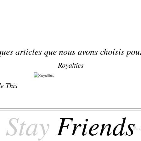
ues articles que nous avons choisis pou
Royalties
e This
Stay
Friends
@net