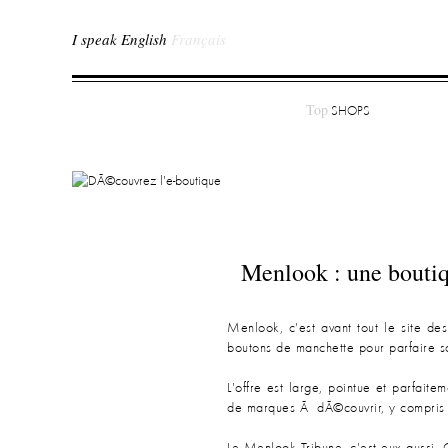
I speak English
Français
Top
SHOPS
Menlook : une boutiq
Menlook, c'est avant tout le site des
boutons de manchette pour parfaire sa t
L'offre est large, pointue et parfai
de marques Ã dÃ©couvrir, y compris 