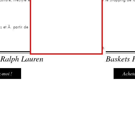
ulture, lifestyle et mode, of course
.
La lecture accompagne le shopping de f
urs et Ã partir de 59â‚¬ d'achat
 Ralph Lauren
Baskets 
-moi !
Achete