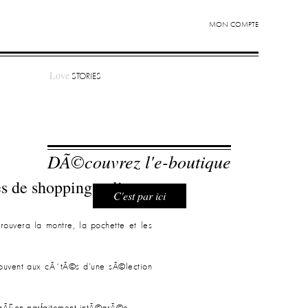
MON COMPTE
Love
STORIES
DÃ©couvrez l'e-boutique
s de shopping online.
C'est par ici
trouvera la montre, la pochette et les
trouvent aux cÃ´tÃ©s d'une sÃ©lection