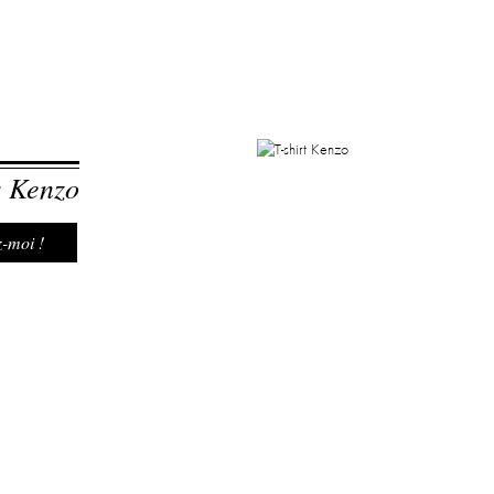
s Kenzo
-moi !