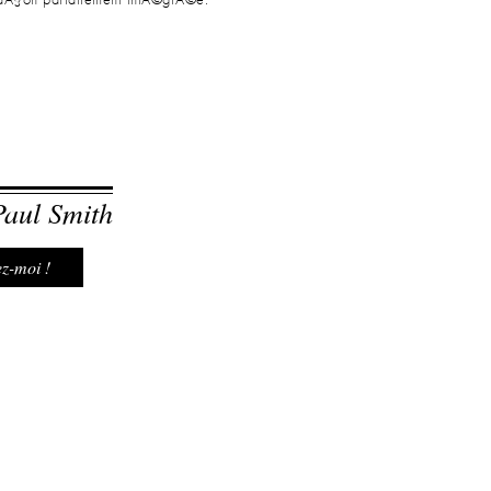
aÃ§on parfaitement intÃ©grÃ©e.
Paul Smith
z-moi !