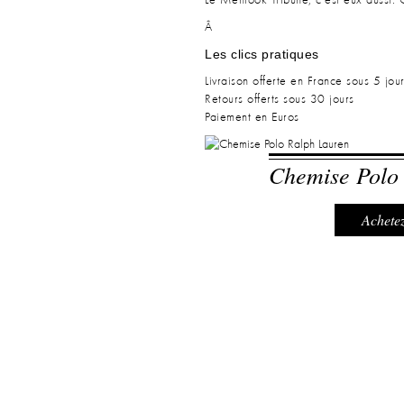
Le Menlook Tribune, c'est eux aussi. C
Â
Les clics pratiques
Livraison offerte en France sous 5 jo
Retours offerts sous 30 jours
Paiement en Euros
Chemise Polo
Achetez