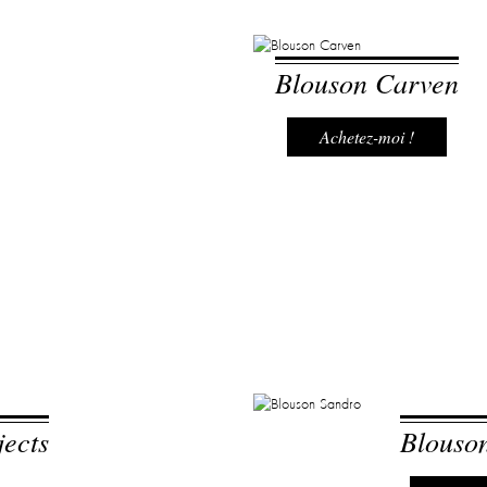
Blouson Carven
Achetez-moi !
jects
Blouso