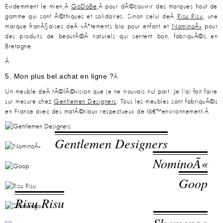
Evidemment le mien,Â
GoDoBe
,
Â pour dÃ©couvrir des marques haut de
gamme qui sont Ã©thiques et solidaires. Sinon celui deÂ
Risu Risu
,
une
marque franÃ§aises deÂ vÃªtements bio pour enfant et
NominoÃ«
pour
des produits de beautÃ©Â naturels qui sentent bon, fabriquÃ©s en
Bretagne.
Â
5. Mon plus bel achat en ligne ?
Â
Un meuble deÂ tÃ©lÃ©vision que je ne trouvais nul part. Je l'ai fait faire
sur mesure chez
Gentlemen Designers
. Tous les meubles sont fabriquÃ©s
en France avec des matÃ©riaux respectueux de lâ€™environnement.Â
Gentlemen Designers
NominoÃ«
Goop
Risu Risu
Shamengo