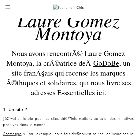
Laure Gomez
Montoya
Nous avons rencontrÃ© Laure Gomez
Montoya, la crÃ©atrice deÂ
GoDoBe
, un
site franÃ§ais qui recense les marques
Ã©thiques et solidaires, qui nous livre ses
adresses E-ssentielles ici.
1. Un site ?
Jâ€™ai un faible pour les sites dâ€™informations au sujet des initiatives
positives dans le monde.
Shamengo
,Â par exemple, nous fait dÃ©couvrir toutes les semaines le