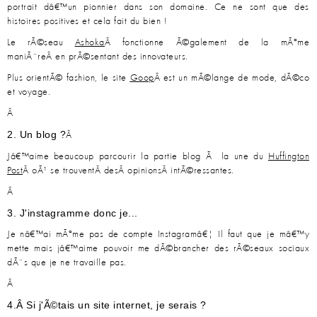
portrait dâ€™un pionnier dans son domaine. Ce ne sont que des
histoires positives et cela fait du bien !
Le rÃ©seau
Ashoka
Â fonctionne Ã©galement de la mÃªme
maniÃ¨reÂ en prÃ©sentant des innovateurs.
Plus orientÃ© fashion, le site
Goop
Â est un mÃ©lange de mode, dÃ©co
et voyage.
Â
2. Un blog ?
Â
Jâ€™aime beaucoup parcourir la partie blog Ã la une du
Huffington
Post
Â oÃ¹ se trouventÂ desÂ opinionsÂ intÃ©ressantes.
Â
3. J'instagramme donc je...
Je nâ€™ai mÃªme pas de compte Instagramâ€¦ Il faut que je mâ€™y
mette mais jâ€™aime pouvoir me dÃ©brancher des rÃ©seaux sociaux
dÃ¨s que je ne travaille pas.
Â
4.Â
Si j'Ã©tais un site internet, je serais ?