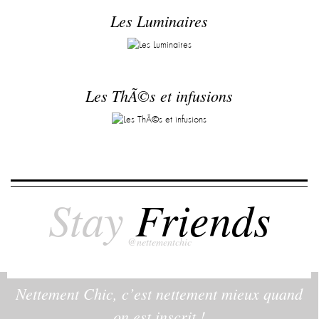
Les Luminaires
Les ThÃ©s et infusions
Stay
Friends
@nettementchic
Nettement Chic, c’est nettement mieux quand
on est inscrit !