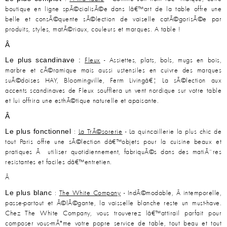
boutique en ligne spÃ©cialisÃ©e dans lâ€™art de la table offre une
belle et consÃ©quente sÃ©lection de vaiselle catÃ©gorisÃ©e par
produits, styles, matÃ©riaux, couleurs et marques. A table !
Â
Le plus scandinave :
Fleux
- Assiettes, plats, bols, mugs en bois,
marbre et cÃ©ramique mais aussi ustensiles en cuivre des marques
suÃ©doises HAY, Bloomingville, Ferm Livingâ€¦ La sÃ©lection aux
accents scandinaves de Fleux soufflera un vent nordique sur votre table
et lui offrira une esthÃ©tique naturelle et apaisante.
Â
Le plus fonctionnel
:
La TrÃ©sorerie
- La quincaillerie la plus chic de
tout Paris offre une sÃ©lection dâ€™objets pour la cuisine beaux et
pratiques Ã utiliser quotidiennement, fabriquÃ©s dans des matiÃ¨res
resistantes et faciles dâ€™entretien.
Â
Le plus blanc
:
The White Company
- IndÃ©modable, Â intemporelle,
passe-partout et Ã©lÃ©gante, la vaisselle blanche reste un must-have.
Chez The White Company, vous trouverez lâ€™attirail parfait pour
composer vous-mÃªme votre popre service de table, tout beau et tout