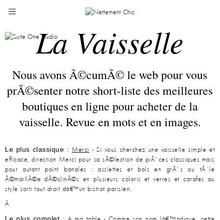
La Vaisselle
Nous avons Ã©cumÃ© le web pour vous
prÃ©senter notre short-liste des meilleures
boutiques en ligne pour acheter de la
vaisselle. Revue en mots et en images.
Le plus classique :
Merci
- Si vous cherchez une vaisselle simple et
efficace, direction Merci pour sa sÃ©lection de piÃ¨ces classiques mais
pour autant point banales : assiettes et bols en grÃ¨s ou tÃ´le
Ã©maillÃ©e dÃ©clinÃ©s en plusieurs coloris et verres et carafes au
style sorti tout droit dâ€™un bistrot parisien.
Â
Le plus complet
:
A ma table
- Comme son nom lâ€™indique, cette