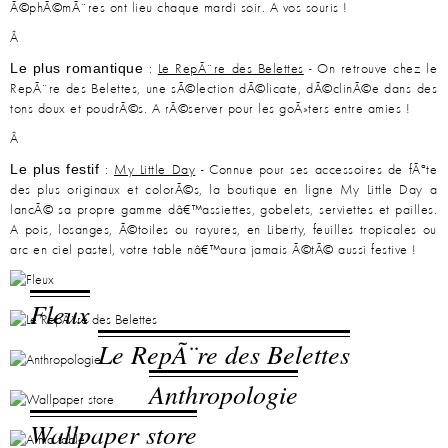
Ã©phÃ©mÃ¨res ont lieu chaque mardi soir. A vos souris !
Â
Le plus romantique
:
Le RepÃ¨re des Belettes
- On retrouve chez le
RepÃ¨re des Belettes, une sÃ©lection dÃ©licate, dÃ©clinÃ©e dans des
tons doux et poudrÃ©s. A rÃ©server pour les goÃ»ters entre amies !
Â
Le plus festif
:
My Little Day
- Connue pour ses accessoires de fÃªte
des plus originaux et colorÃ©s, la boutique en ligne My Little Day a
lancÃ© sa propre gamme dâ€™assiettes, gobelets, serviettes et pailles.
A pois, losanges, Ã©toiles ou rayures, en Liberty, feuilles tropicales ou
arc en ciel pastel, votre table nâ€™aura jamais Ã©tÃ© aussi festive !
Fleux
Le RepÃ¨re des Belettes
Anthropologie
Wallpaper store