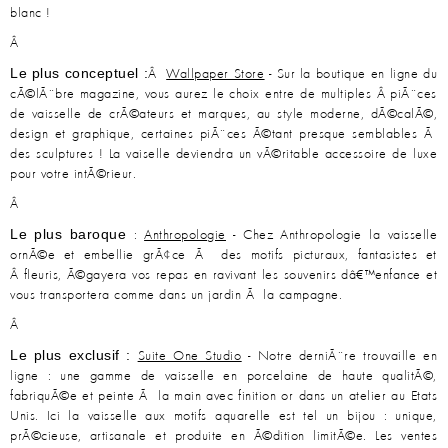
blanc !
Â
Le plus conceptuel :
Â
Wallpaper Store
- Sur la boutique en ligne du
cÃ©lÃ¨bre magazine, vous aurez le choix entre de multiples Â piÃ¨ces
de vaisselle de crÃ©ateurs et marques, au style moderne, dÃ©calÃ©,
design et graphique, certaines piÃ¨ces Ã©tant presque semblables Ã
des sculptures ! La vaiselle deviendra un vÃ©ritable accessoire de luxe
pour votre intÃ©rieur.
Â
Le plus baroque
:
Anthropologie
- Chez Anthropologie la vaisselle
ornÃ©e et embellie grÃ¢ce Ã des motifs picturaux, fantasistes et
Â fleuris, Ã©gayera vos repas en ravivant les souvenirs dâ€™enfance et
vous transportera comme dans un jardin Ã la campagne.
Â
Le plus exclusif :
Suite One Studio
- Notre derniÃ¨re trouvaille en
ligne : une gamme de vaisselle en porcelaine de haute qualitÃ©,
fabriquÃ©e et peinte Ã la main avec finition or dans un atelier au Etats
Unis. Ici la vaisselle aux motifs aquarelle est tel un bijou : unique,
prÃ©cieuse, artisanale et produite en Ã©dition limitÃ©e. Les ventes