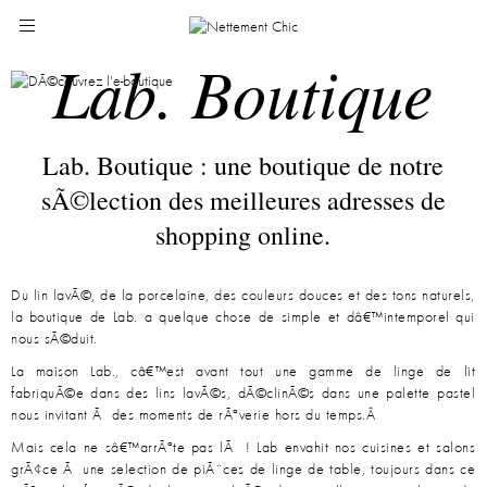
Lab. Boutique
Lab. Boutique : une boutique de notre
sÃ©lection des meilleures adresses de
shopping online.
Du lin lavÃ©, de la porcelaine, des couleurs douces et des tons naturels,
la boutique de Lab. a quelque chose de simple et dâ€™intemporel qui
nous sÃ©duit.
La maison Lab., câ€™est avant tout une gamme de linge de lit
fabriquÃ©e dans des lins lavÃ©s, dÃ©clinÃ©s dans une palette pastel
nous invitant Ã des moments de rÃªverie hors du temps.Â
Mais cela ne sâ€™arrÃªte pas lÃ ! Lab envahit nos cuisines et salons
grÃ¢ce Ã une selection de piÃ¨ces de linge de table, toujours dans ce