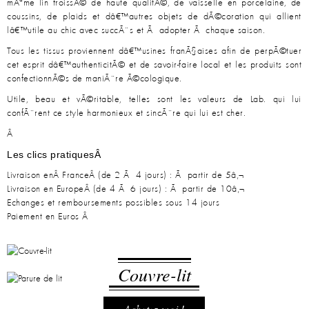
mÃªme lin froissÃ© de haute qualitÃ©, de vaisselle en porcelaine, de
coussins, de plaids et dâ€™autres objets de dÃ©coration qui allient
lâ€™utile au chic avec succÃ¨s et Ã adopter Ã chaque saison.
Tous les tissus proviennent dâ€™usines franÃ§aises afin de perpÃ©tuer
cet esprit dâ€™authenticitÃ© et de savoir-faire local et les produits sont
confectionnÃ©s de maniÃ¨re Ã©cologique.
Utile, beau et vÃ©ritable, telles sont les valeurs de Lab. qui lui
confÃ¨rent ce style harmonieux et sincÃ¨re qui lui est cher.
Â
Les clics pratiquesÂ
Livraison enÂ FranceÂ (de 2 Ã 4 jours) : Ã partir de 5â‚¬
Livraison en EuropeÂ (de 4 Ã 6 jours) : Ã partir de 10â‚¬
Echanges et remboursements possibles sous 14 jours
Paiement en Euros Â
Couvre-lit
Parure de lit
Achetez-moi !