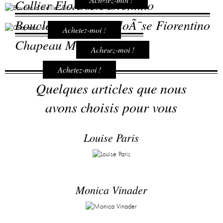
Collier EloÃ¯se Fiorentino
Boucles d'oreilles EloÃ¯se Fiorentino
Achetez-moi !
Chapeau Maison Michel
Achetez-moi !
Achetez-moi !
Quelques articles que nous
avons choisis pour vous
Louise Paris
Monica Vinader