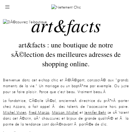
art&facts
art&facts : une boutique de notre
sÃ©lection des meilleures adresses de
shopping online.
Bienvenue dans cet e-shop chic et Ã©lÃ©gant, consacrÃ© aux "grands
moments de la vie." Un mariage ou un baptÃªme par exemple. Ou juste
pour se faire plaisir. Parce que c'est beau. Vraiment beau.Â
La fondatrice, CÃ©cile LÃ©al, ancienneÂ directrice du prÃªt-Ã -porter
chez Azzaro, a fait appel Ã des talents de l'accessoire hors paire.
Michel Vivien
,
Fred Marzo
,
Maison Michel
et
Jennifer Behr
se cÃ´toient
dans cet Ã©crin, oÃ¹ chaussures et bijoux de grande qualitÃ© et Ã la
pointe de la tendance sont dorÃ©navant Ã portÃ©e de clic.