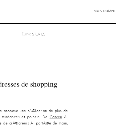
MON COMPTE
Love
STORIES
dresses de shopping
le propose une sÃ©lection de plus de
 tendances et pointus. De
Carven
Ã
lie de crÃ©ateurs Ã portÃ©e de main,