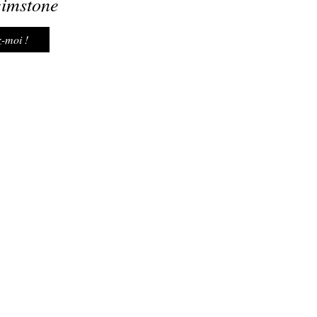
imstone
-moi !