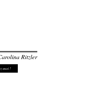
arolina Ritzler
z-moi !