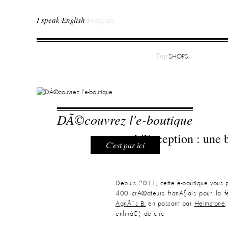
I speak English
Français
Top
SHOPS
DÃ©couvrez l'e-boutique
L'Exception : une 
C'est par ici
Depuis 2011, cette e-boutique vous 
400 crÃ©ateurs franÃ§ais pour la 
AgnÃ¨s B.
en passant par
Heimstone
enfinâ€¦ de clic