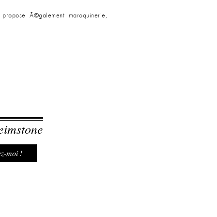
n propose Ã©galement maroquinerie,
eimstone
z-moi !