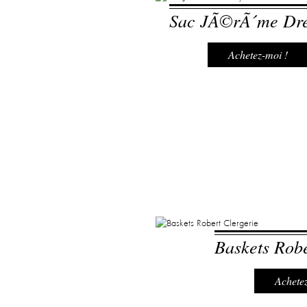
Sac JÃ©rÃ´me Dre
Achetez-moi !
Baskets Robe
Achetez