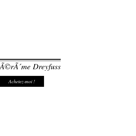
JÃ©rÃ´me Dreyfuss
Achetez-moi !