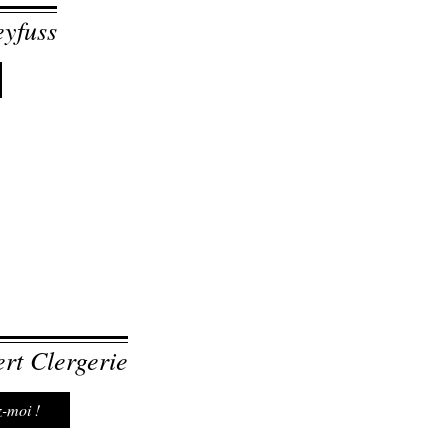
yfuss
rt Clergerie
-moi !