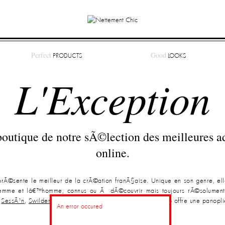
Perfect
Good
PRODUCTS
LOOKS
L'Exception
boutique de notre sÃ©lection des meilleures a
online.
prÃ©sente le meilleur de la crÃ©ation franÃ§aise. Unique en son genre, el
femme et lâ€™homme, connus ou Ã dÃ©couvrir mais toujours rÃ©solument
,
SessÃ¹n
,
Swildens
ou encore
JerÃ´me Dreyfuss
, ce e-shop offre une panop
An error occured