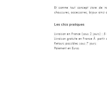
Et comme tout concept store de no
chaussures, accessoires, bijoux ains
Les clics pratiques
Livraison en France (sous 2 jours) : 5 
Livraison gratuite en France Ã partir
Retours possibles sous 7 jours
Paiement en Euros