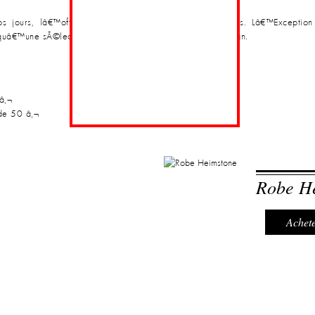
s jours, lâ€™offre ne sâ€™arrÃªte pas aux vÃªtements. Lâ€™Exceptio
i quâ€™une sÃ©lection de beaux livres et dâ€™objets design.
â‚¬
 de 50 â‚¬
Robe H
Achete