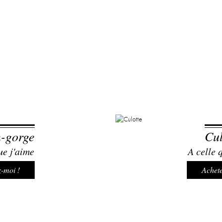
n-gorge
Cul
ue j'aime
A celle 
-moi !
Achete