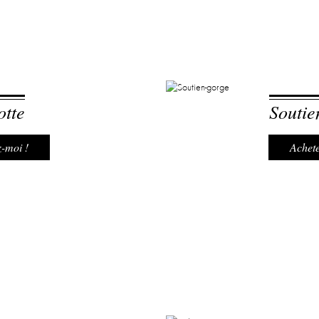
otte
Soutie
-moi !
Achete