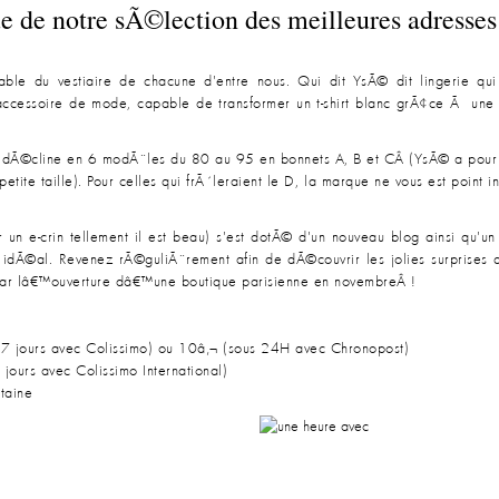
 de notre sÃ©lection des meilleures adresses
nsable du vestiaire de chacune d'entre nous. Qui dit YsÃ© dit lingerie qu
accessoire de mode, capable de transformer un t-shirt blanc grÃ¢ce Ã une
se dÃ©cline en 6 modÃ¨les du 80 au 95 en bonnets A, B et CÂ (YsÃ© a pour pa
tite taille). Pour celles qui frÃ´leraient le D, la marque ne vous est point in
r un e-crin tellement il est beau) s'est dotÃ© d'un nouveau blog ainsi qu'un 
e idÃ©al. Revenez rÃ©guliÃ¨rement afin de dÃ©couvrir les jolies surprises
par lâ€™ouverture dâ€™une boutique parisienne en novembreÂ !
et 7 jours avec Colissimo) ou 10â‚¬ (sous 24H avec Chronopost)
 jours avec Colissimo International)
taine