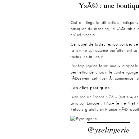
YsÃ© : une boutique
Qui dit lingerie dit article indispe
basiques du dressing, le vÃ©ritable 
nÅ“ud fuschia.
Cet objet de toutes les convoitises 
la femme qui assume parfaitement sa pe
toutes les tailles.Â
L'e-shop (qu'on ferait mieux d'appele
permettra de choisir le soutien-gorg
rÃ©servent cet hiver, Ã commencer 
Les clics pratiques
Livraison en France : 7â‚¬ (entre 4 
Livraison Europe : 17â‚¬ (entre 4 et 7
Retours gratuits en France mÃ©tropoli
@yselingerie