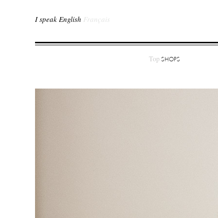
I speak English
Français
Top
SHOPS