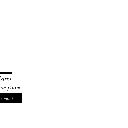
otte
que j'aime
z-moi !