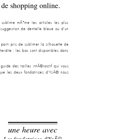
 de shopping online.
i sublime mÃªme les articles les plus
 suggestion de dentelle bleue ou d'un
rti pris de sublimer la silhouette de
terdite : les bas sont disponibles dans
guide des tailles intÃ©ractif qui vous
 que les deux fondatrices d'YsÃ© nous
une heure avec
Les fondatrices d'YsÃ©