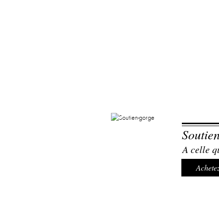
Soutie
A celle q
Achetez