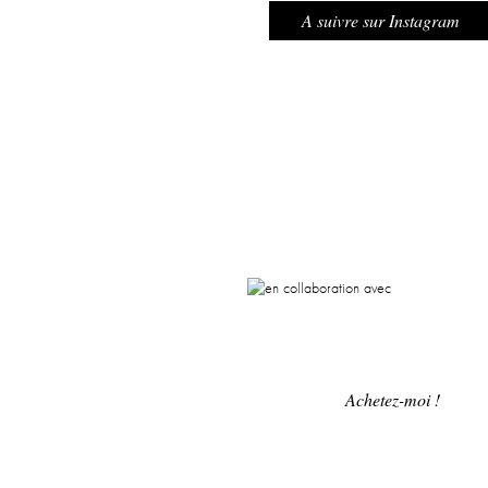
A suivre sur Instagram
en collaboration a
Laure de Sagazan
Achetez-moi !