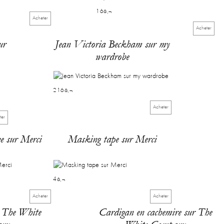
16â‚¬
Acheter
Acheter
ur
Jean Victoria Beckham sur my
wardrobe
216â‚¬
Acheter
ter
e sur Merci
Masking tape sur Merci
4â‚¬
Acheter
Acheter
r The White
Cardigan en cachemire sur The