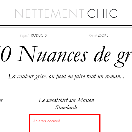
Perfect
Good
PRODUCTS
LOOKS
0 Nuances de gr
La couleur grise, on peut en faire tout un roman...
r
Le sweatshirt sur Maison
Standards
An error occured
50â‚¬