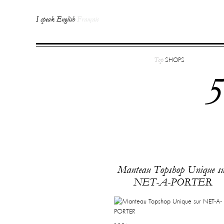
I speak English
Français
Top
SHOPS
5
Manteau Topshop Unique su
NET-A-PORTER