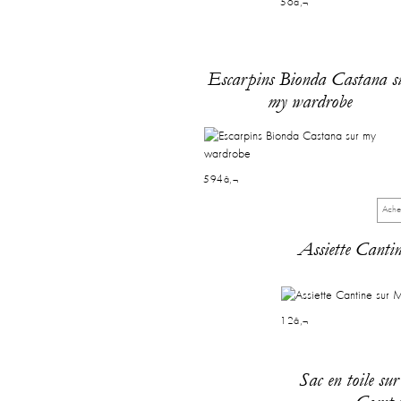
56â‚¬
Escarpins Bionda Castana s
my wardrobe
594â‚¬
Ache
Assiette Cantin
12â‚¬
Sac en toile su