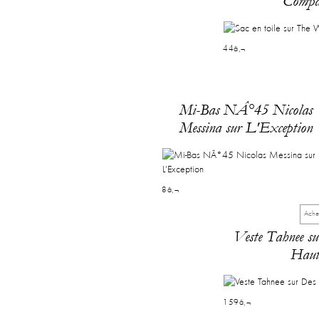
Compa
44â‚¬
Mi-Bas NÂ°45 Nicolas
Messina sur L'Exception
8â‚¬
Ache
Veste Tahnee su
Haut
159â‚¬