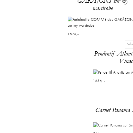
GARÃ‡ONS sur my
wardrobe
162â‚¬
Ache
Pendentif Atlant
Vinad
165â‚¬
Carnet Panama 