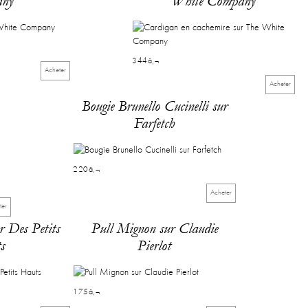
ny
White Company
344â‚¬
Acheter
Acheter
Bougie Brunello Cucinelli sur
Farfetch
220â‚¬
Acheter
ter
r Des Petits
Pull Mignon sur Claudie
s
Pierlot
175â‚¬