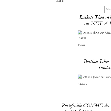
325â‚¬
Ache
Baskets Thea A
sur NET-A
105â‚¬
Bottines Joker
Sander
746â‚¬
Portefeuille COMME des