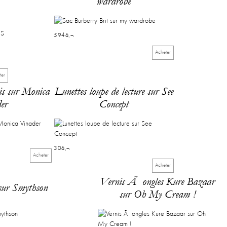
wardrobe
594â‚¬
Acheter
ter
is sur Monica
Lunettes loupe de lecture sur See
er
Concept
30â‚¬
Acheter
Acheter
Vernis Ã ongles Kure Bazaar
sur Smythson
sur Oh My Cream !