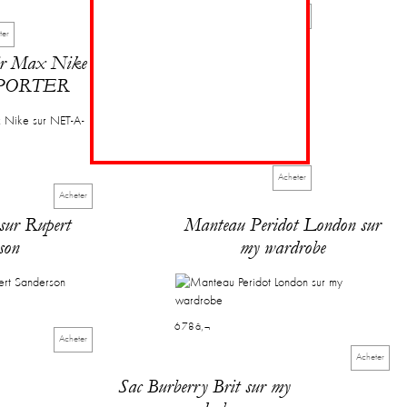
Acheter
ter
ir Max Nike
Sac Bilbao sur Milli Millu
-PORTER
543â‚¬
Acheter
Acheter
 sur Rupert
Manteau Peridot London sur
son
my wardrobe
678â‚¬
Acheter
Acheter
Sac Burberry Brit sur my