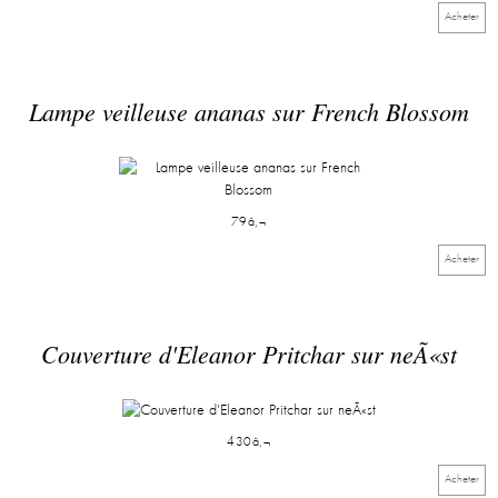
Acheter
Lampe veilleuse ananas sur French Blossom
79â‚¬
Acheter
Couverture d'Eleanor Pritchar sur neÃ«st
430â‚¬
Acheter