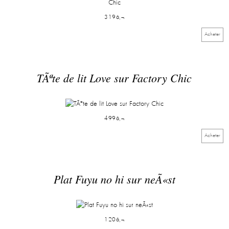
319â‚¬
Acheter
TÃªte de lit Love sur Factory Chic
499â‚¬
Acheter
Plat Fuyu no hi sur neÃ«st
120â‚¬