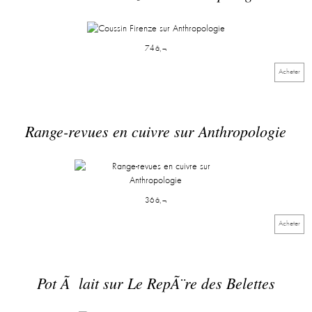
74â‚¬
Acheter
Range-revues en cuivre sur Anthropologie
36â‚¬
Acheter
Pot Ã lait sur Le RepÃ¨re des Belettes