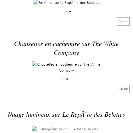
11â‚¬
Acheter
Chausettes en cachemire sur The White
Company
44â‚¬
Acheter
Nuage lumineux sur Le RepÃ¨re des Belettes