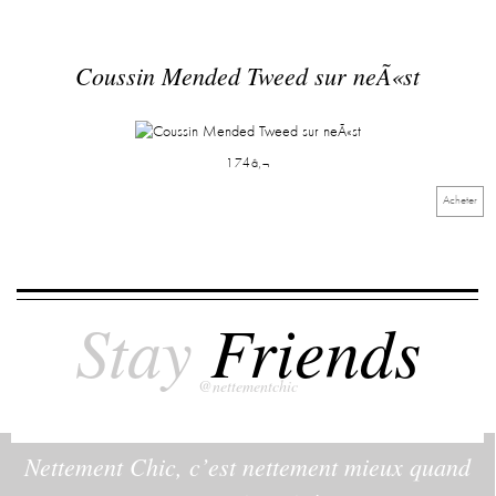
Coussin Mended Tweed sur neÃ«st
174â‚¬
Acheter
Stay
Friends
@nettementchic
Nettement Chic, c’est nettement mieux quand