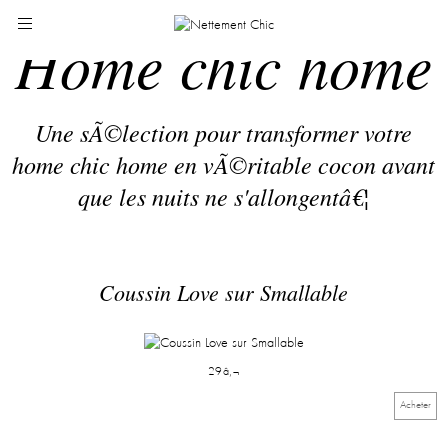
Home chic home
Une sÃ©lection pour transformer votre
home chic home en vÃ©ritable cocon avant
que les nuits ne s'allongentâ€¦
Coussin Love sur Smallable
29â‚¬
Acheter