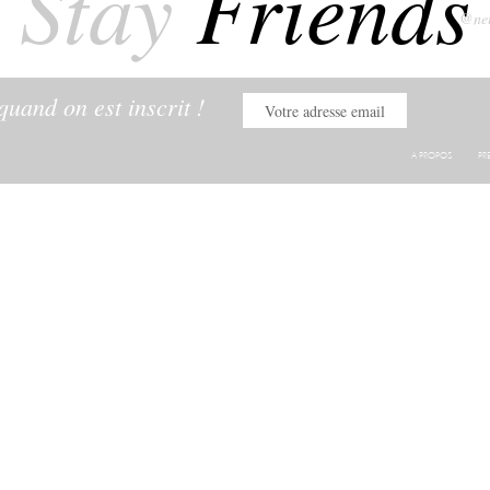
Stay
Friends
@net
uand on est inscrit !
A PROPOS
PR