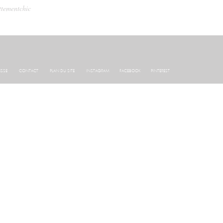
tementchic
ESSE
CONTACT
PLAN DU SITE
INSTAGRAM
FACEBOOK
PINTEREST