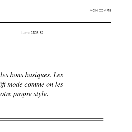
MON COMPTE
Love
STORIES
 les bons basiques. Les
Ã©fi mode comme on les
otre propre style.