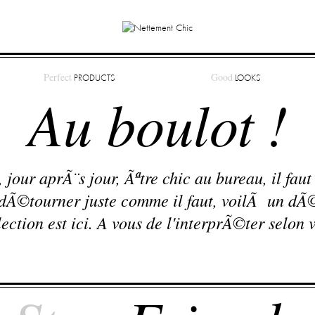
Perfect
Good
PRODUCTS
LOOKS
Au boulot !
, jour aprÃ¨s jour, Ãªtre chic au bureau, il faut
es dÃ©tourner juste comme il faut, voilÃ un d
ction est ici. A vous de l'interprÃ©ter selon v