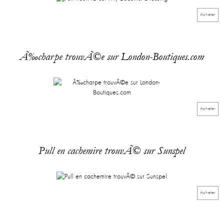
Acheter
Ã‰charpe trouvÃ©e sur London-Boutiques.com
Acheter
Pull en cachemire trouvÃ© sur Sunspel
Acheter