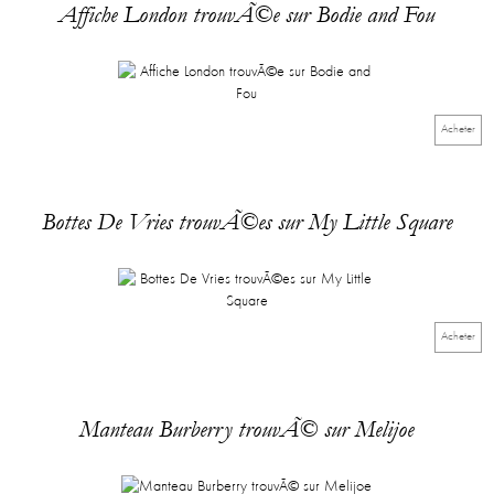
Affiche London trouvÃ©e sur Bodie and Fou
Acheter
Bottes De Vries trouvÃ©es sur My Little Square
Acheter
Manteau Burberry trouvÃ© sur Melijoe