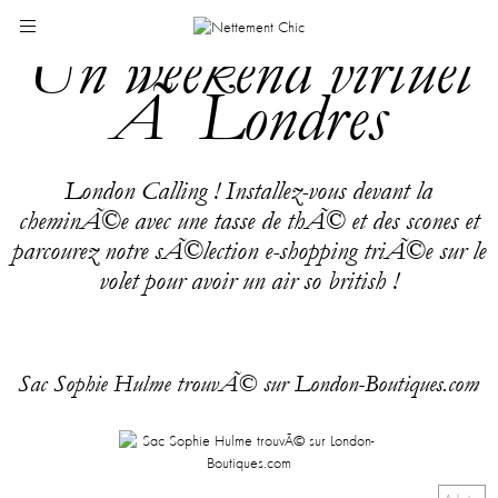
Un weekend virtuel
Ã Londres
London Calling ! Installez-vous devant la
cheminÃ©e avec une tasse de thÃ© et des scones et
parcourez notre sÃ©lection e-shopping triÃ©e sur le
volet pour avoir un air
so british
!
Sac Sophie Hulme trouvÃ© sur London-Boutiques.com