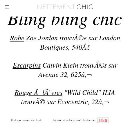
Bling bling chic
Robe
Zoe Jordan trouvÃ©e sur London
Boutiques, 540Â£
Escarpins
Calvin Klein trouvÃ©s sur
Avenue 32, 625â‚¬
Rouge Ã lÃ¨vres
"Wild Child" ILIA
trouvÃ© sur Ecocentric, 22â‚¬
Partagez avec vos Amis
Ajoutez à votre carnet d’adresses