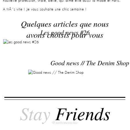
nouvelle profession, vraie, belle, qui aime elle aussi la mode et Paris.
A trÃ¨s vite ! Je vous souhaite une chic semaine !
Quelques articles que nous
Les good news #26
avons choisis pour vous
Good news // The Denim Shop
Stay
Friends
@nettementchic