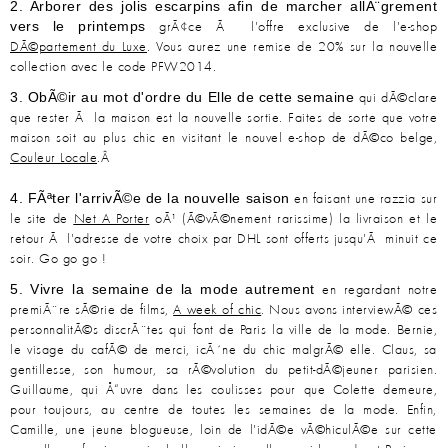
2. Arborer des jolis escarpins afin de marcher allÃ¨grement
vers le printemps
grÃ¢ce Ã l'offre exclusive de l'e-shop
DÃ©partement du Luxe
. Vous aurez une remise de 20% sur la nouvelle
collection avec le code PFW2014.
3. ObÃ©ir au mot d'ordre du Elle de cette semaine
qui dÃ©clare
que rester Ã la maison est la nouvelle sortie. Faites de sorte que votre
maison soit au plus chic en visitant le nouvel e-shop de dÃ©co belge,
Couleur Locale
.Â
4. FÃªter l'arrivÃ©e de la nouvelle saison
en faisant une razzia sur
le site de
Net A Porter
oÃ¹ (Ã©vÃ©nement rarissime) la livraison et le
retour Ã l'adresse de votre choix par DHL sont offerts jusqu'Ã minuit ce
soir. Go go go !
5. Vivre la semaine de la mode autrement
en regardant notre
premiÃ¨re sÃ©rie de films,
A week of chic
. Nous avons interviewÃ© ces
personnalitÃ©s discrÃ¨tes qui font de Paris la ville de la mode. Bernie,
le visage du cafÃ© de merci, icÃ´ne du chic malgrÃ© elle. Claus, sa
gentillesse, son humour, sa rÃ©volution du petit-dÃ©jeuner parisien.
Guillaume, qui Å“uvre dans les coulisses pour que Colette demeure,
pour toujours, au centre de toutes les semaines de la mode. Enfin,
Camille, une jeune blogueuse, loin de l'idÃ©e vÃ©hiculÃ©e sur cette