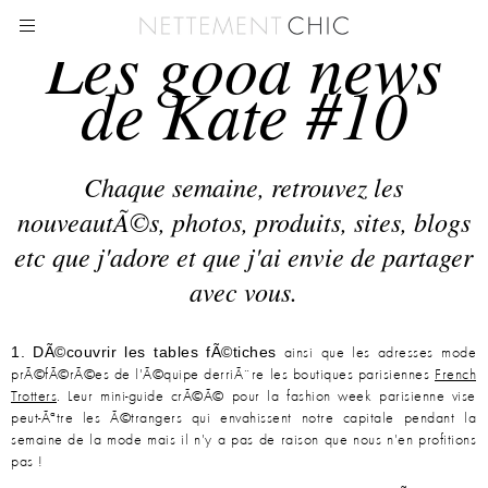
Les good news
de Kate #10
Chaque semaine, retrouvez les
nouveautÃ©s, photos, produits, sites, blogs
etc que j'adore et que j'ai envie de partager
avec vous.
1. DÃ©couvrir les tables fÃ©tiches
ainsi que les adresses mode
prÃ©fÃ©rÃ©es de l'Ã©quipe derriÃ¨re les boutiques parisiennes
French
Trotters
. Leur mini-guide crÃ©Ã© pour la fashion week parisienne vise
peut-Ãªtre les Ã©trangers qui envahissent notre capitale pendant la
semaine de la mode mais il n'y a pas de raison que nous n'en profitions
pas !