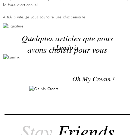
la foire d'art annuel.
A trÃ¨s vite. Je vous souhaite une chic semaine,
Quelques articles que nous
Lumitrix
avons choisis pour vous
Oh My Cream !
Stay
Friends